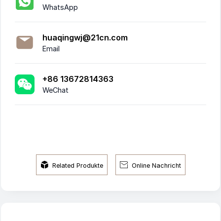
WhatsApp
huaqingwj@21cn.com
Email
+86 13672814363
WeChat


Related Produkte
Online Nachricht