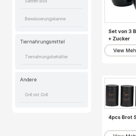
Samen Box
Bewässerungskanne
Set von 3 
+ Zucker
Tiernahrungsmittel
View Meh
Tiernahrungsbehälter
Andere
Grill mit Grill
4pcs Brot 