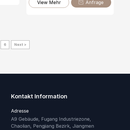
View Mehr
Anfrage

6
Next >
Kontakt Information
Adresse
A9 Gebäude, Fugang Industriezone,
Chaolian, Pengjiang Bezirk, Jiangmen