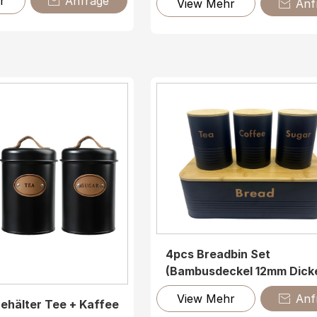
r
Anfrage

View Mehr
Anf

4pcs Breadbin Set
(Bambusdeckel 12mm Dick
View Mehr
Anf

Behälter Tee + Kaffee