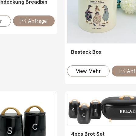
Abdeckung Breadbin
r
Anfrage

Besteck Box
View Mehr
Anf

4pcs Brot Set