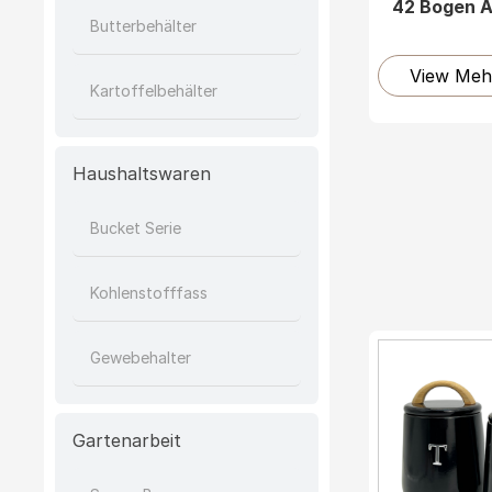
42 Bogen 
Butterbehälter
View Meh
Kartoffelbehälter
Haushaltswaren
Bucket Serie
Kohlenstofffass
Gewebehalter
Gartenarbeit