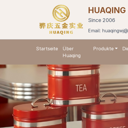
HUAQING
Since 2006
Email:
huaqingwj@
Startseite
Über
Produkte
Di
Huaqing