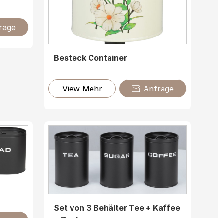
rage
Besteck Container
View Mehr
Anfrage

Set von 3 Behälter Tee + Kaffee