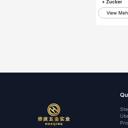
+ Zucker
View Meh
Qu
Sta
Übe
Pro