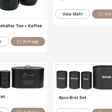
View Mehr
Anf

Behälter Tee + Kaffee
r
Anfrage

Set
4pcs Brot Set