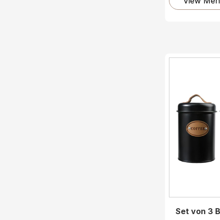
View Meh
Set von 3 