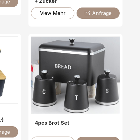
+ Zucker
rage
View Mehr
Anfrage

e)
4pcs Brot Set
rage