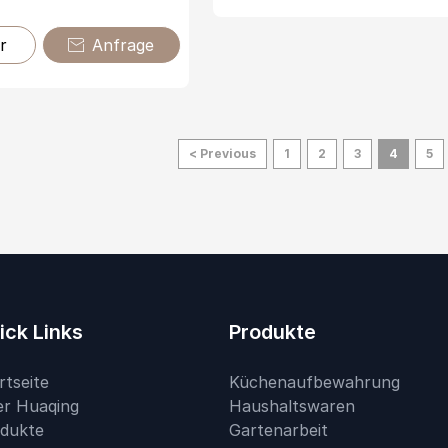
r
Anfrage

< Previous
1
2
3
4
5
ick Links
Produkte
rtseite
Küchenaufbewahrung
r Huaqing
Haushaltswaren
dukte
Gartenarbeit